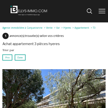
Agence immobilière à Carqueiranne
Vente
Var
Hyeres
Appartement
T3
1
annonce(s) trouvée(s) selon vos critères
achat appartement 3 pièces hyeres
Trier par
Prix
Date