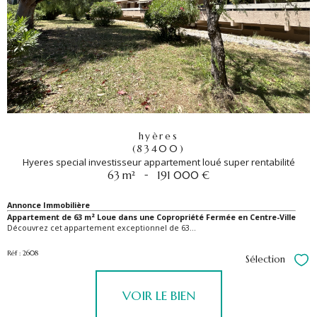
hyères
(83400)
Hyeres special investisseur appartement loué super rentabilité
-
63 m²
191 000 €
Annonce Immobilière
Appartement de 63 m² Loue dans une Copropriété Fermée en Centre-Ville
Découvrez cet appartement exceptionnel de 63...
Réf : 2608
Sélection
Sél
VOIR LE BIEN