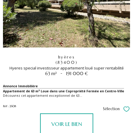
hyères
(83400)
Hyeres special investisseur appartement loué super rentabilité
-
63 m²
191 000 €
Annonce Immobilière
Appartement de 63 m² Loue dans une Copropriété Fermée en Centre-Ville
Découvrez cet appartement exceptionnel de 63...
Réf : 2608
Sélection
Sél
VOIR LE BIEN