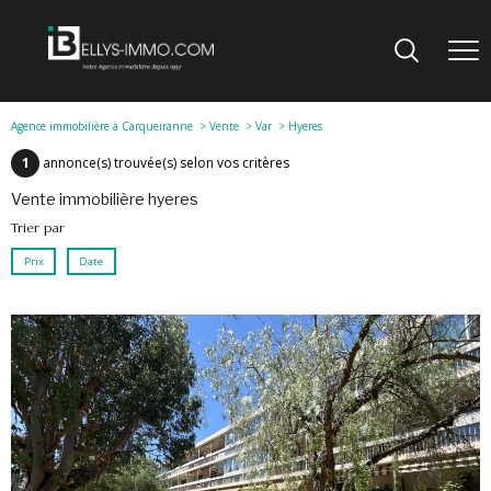
Agence immobilière à Carqueiranne
Vente
Var
Hyeres
1
annonce(s) trouvée(s) selon vos critères
vente immobilière hyeres
Trier par
Prix
Date