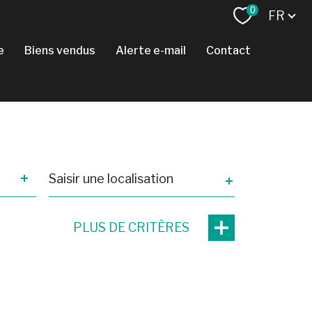
Langue
0
FR
e
biens vendus
alerte e-mail
contact
Ville
PLUS DE CRITÈRES