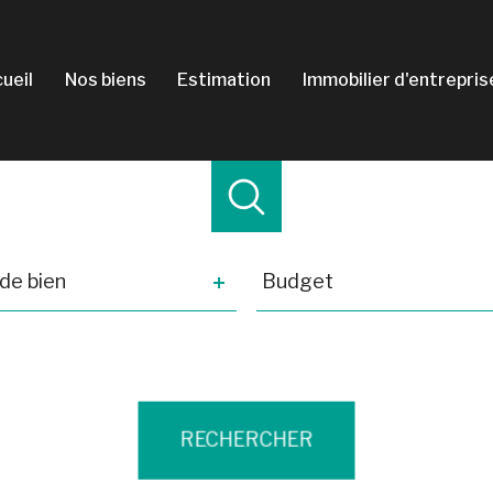
cueil
nos biens
estimation
immobilier d'entrepris
e
Budget
de bien
Budget
ence
Distance
5 km
10 km
20 km
RECHERCHER