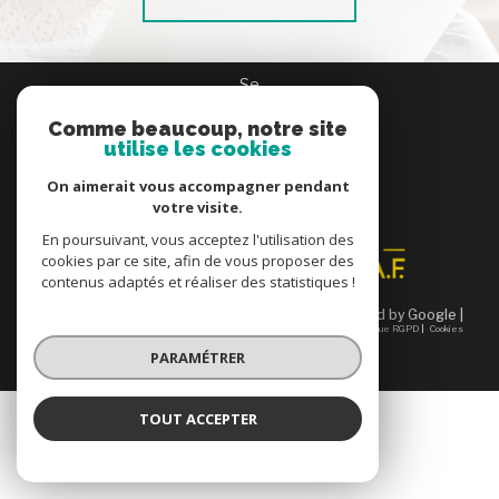
se
connecter
Comme beaucoup, notre site
espace propriétaire
utilise les cookies
On aimerait vous accompagner pendant
nous
votre visite.
adhérons
En poursuivant, vous acceptez l'utilisation des
cookies par ce site, afin de vous proposer des
contenus adaptés et réaliser des statistiques !
© 2026 | Tous droits réservés | Traduction powered by Google |
Nos honoraires
Plan du site
Mentions légales
Admin
Partenaires
Politique RGPD
Cookies
PARAMÉTRER
TOUT ACCEPTER