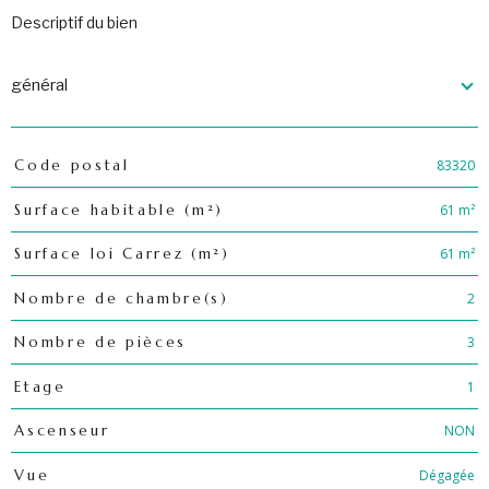
descriptif du bien
général
83320
Code postal
TRAD_PAMPERO_Caracteristique
Valeurs
61 m²
Surface habitable (m²)
61 m²
Surface loi Carrez (m²)
2
Nombre de chambre(s)
3
Nombre de pièces
1
Etage
NON
Ascenseur
Dégagée
Vue