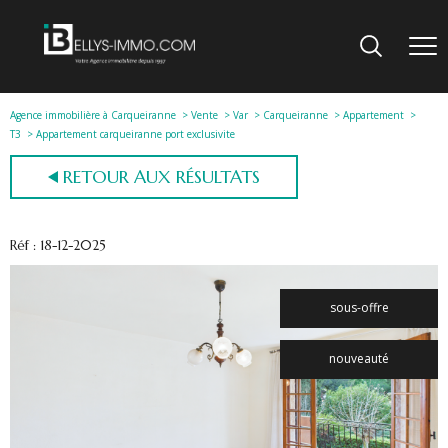
Agence immobilière à Carqueiranne
Vente
Var
Carqueiranne
Appartement
T3
Appartement carqueiranne port exclusivite
RETOUR AUX RÉSULTATS
Réf : 18-12-2025
sous-offre
nouveauté