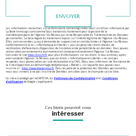
ENVOYER
Les informations recueillies sur ce formulaire sont enregistrées dans un fichier informatisé par
La Boite Immo agissant comme Sous-traitant du traitement pour la gestion de la
clientèle/prospects de l'Agence / du Réseau qui reste Responsable du Traitement de vos Données
personnelles. La base légale du traitement repose sur l'intérêt légitime de l'Agence / du Réseau.
Elles sont conservées jusqu'à demande de suppression et sont destinées à l'Agence / au Réseau.
Conformément à la loi « informatique et libertés », vous disposez des droits d’accès, de
rectification, d’effacement, d’opposition, de limitation et de portabilité de vos données. Vous pouvez
retirer votre consentement à tout moment en contactant directement l’Agence / Le Réseau.
Consultez le site
https://cnil.fr/fr
pour plus d’informations sur vos droits. Si vous estimez, après
avoir contacté l'Agence / le Réseau, que vos droits « Informatique et Libertés » ne sont pas
respectés, vous pouvez adresser une réclamation à la CNIL. Nous vous informons de l’existence de
la liste d'opposition au démarchage téléphonique « Bloctel », sur laquelle vous pouvez vous
inscrire ici :
https://www.bloctel.gouv.fr
. Dans le cadre de la protection des Données personnelles,
nous vous invitons à ne pas inscrire de Données sensibles dans le champ de saisie libre.
Ce site est protégé par reCAPTCHA, les
Politiques de Confidentialité
et es
Conditions
d'utilisation
de Google s'appliquent.
ces biens peuvent vous
intéresser