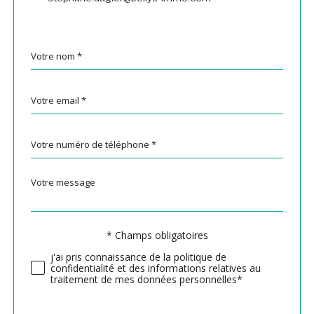
Nom
Fieldset
*
par
défaut
email
*
Téléphone
*
Message
Fieldset
*
par
défaut
Validation
* Champs obligatoires
j'ai pris connaissance de la politique de
confidentialité et des informations relatives au
traitement de mes données personnelles*
Validation