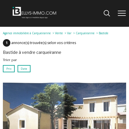
Agence immobilière à Carqueiranne
Vente
Var
Carqueiranne
Bastide
1
annonce(s) trouvée(s) selon vos critères
bastide à vendre carqueiranne
Trier par
Prix
Date