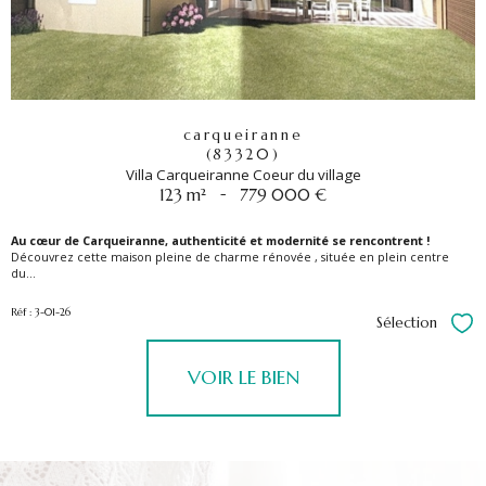
carqueiranne
(83320)
Villa Carqueiranne Coeur du village
-
123 m²
779 000 €
Au cœur de Carqueiranne, authenticité et modernité se rencontrent !
Découvrez cette maison pleine de charme rénovée , située en plein centre
du...
Réf : 3-01-26
Sélection
Sél
VOIR LE BIEN