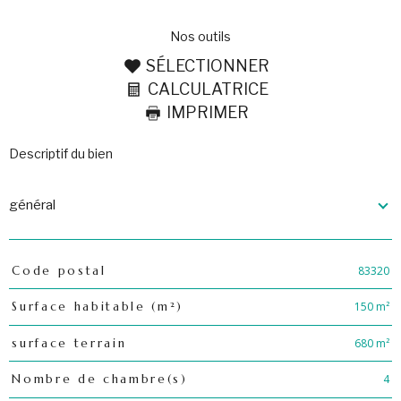
nos outils
SÉLECTIONNER
CALCULATRICE
IMPRIMER
descriptif du bien
général
83320
Code postal
TRAD_PAMPERO_Caracteristique
Valeurs
150 m²
Surface habitable (m²)
680 m²
surface terrain
4
Nombre de chambre(s)