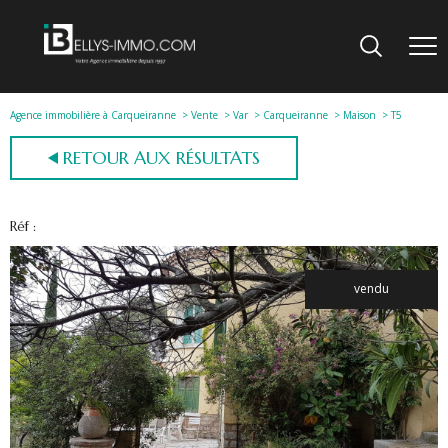
Agence immobilière à Carqueiranne
Vente
Var
Carqueiranne
Maison
T5
RETOUR AUX RÉSULTATS
Réf :
vendu